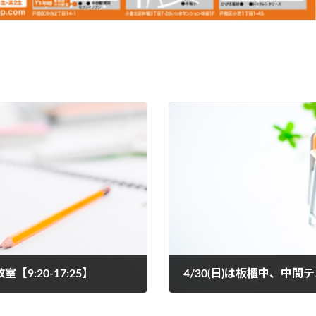
【9:20-17:25】
4/30(日)は板櫃中、中間テ
2023年4月28日