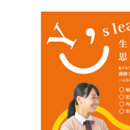
日
時
: