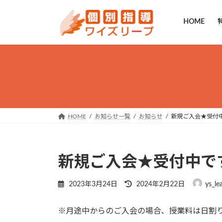
コ
ナ
ン
ビ
HOME
テ
ゲ
ン
ー
ツ
シ
へ
ョ
ス
ン
キ
に
ッ
移
プ
動
HOME
お知らせ一覧
お知らせ
新規ご入会★受付
新規ご入会★受付中で
最
2023年3月24日
2024年2月22日
ys_le
終
更
※月途中からのご入会の場合、授業料は日割
新