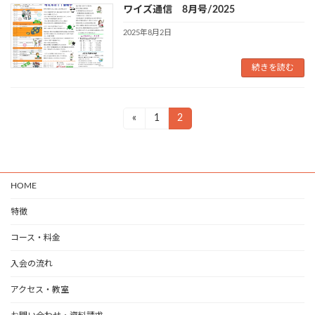
ワイズ通信 8月号/2025
2025年8月2日
続きを読む
投
«
1
2
固
固
定
定
稿
ペ
ペ
の
ー
ー
ジ
ジ
ペ
HOME
ー
特徴
ジ
コース・料金
送
入会の流れ
り
アクセス・教室