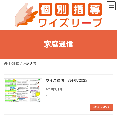
コ
ナ
ン
ビ
テ
ゲ
ン
ー
ツ
シ
へ
ョ
ス
ン
キ
に
家庭通信
ッ
移
プ
動
HOME
家庭通信
ワイズ通信 9月号/2025
2025年9月2日
/
続きを読む