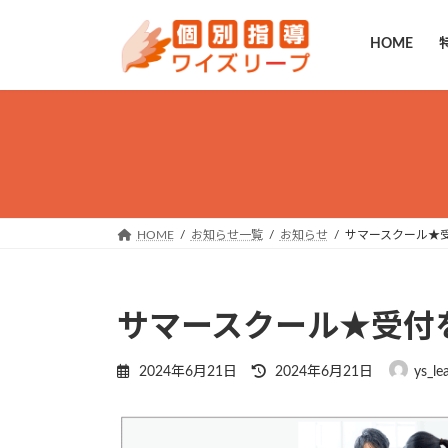
コ
ナ
ン
ビ
HOME
テ
ゲ
ン
ー
ツ
シ
へ
ョ
ス
ン
キ
に
ッ
移
プ
動
HOME
お知らせ一覧
お知らせ
サマースクール★
サマースクール★受付
最
2024年6月21日
2024年6月21日
ys_le
終
更
新