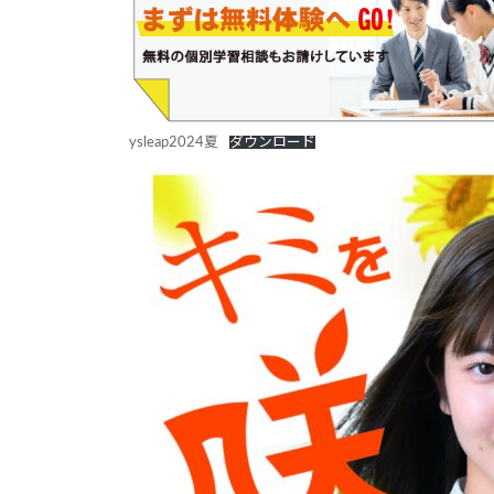
日
時
:
ysleap2024夏
ダウンロード